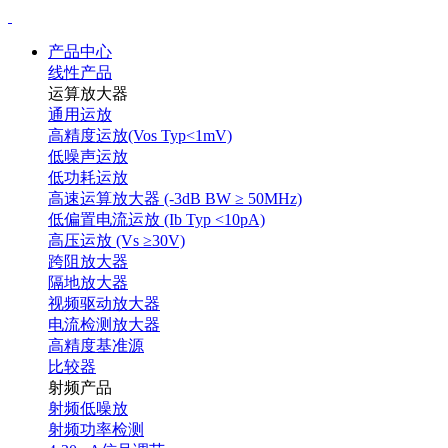
产品中心
线性产品
运算放大器
通用运放
高精度运放(Vos Typ<1mV)
低噪声运放
低功耗运放
高速运算放大器 (-3dB BW ≥ 50MHz)
低偏置电流运放 (Ib Typ <10pA)
高压运放 (Vs ≥30V)
跨阻放大器
隔地放大器
视频驱动放大器
电流检测放大器
高精度基准源
比较器
射频产品
射频低噪放
射频功率检测