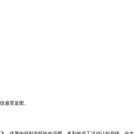
技盛景蓝图。
飞，优厚的福利关怀给你温暖，多彩的员工活动让你开怀，全方