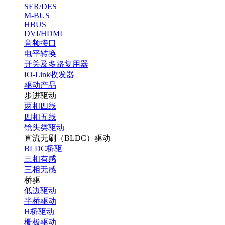
SER/DES
M-BUS
HBUS
DVI/HDMI
音频接口
电平转换
开关及多路复用器
IO-Link收发器
驱动产品
步进驱动
两相四线
四相五线
镜头类驱动
直流无刷（BLDC）驱动
BLDC桥驱
三相有感
三相无感
桥驱
低边驱动
半桥驱动
H桥驱动
栅极驱动