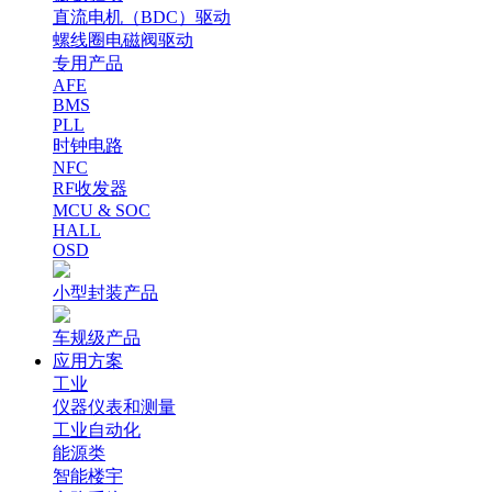
直流电机（BDC）驱动
螺线圈电磁阀驱动
专用产品
AFE
BMS
PLL
时钟电路
NFC
RF收发器
MCU & SOC
HALL
OSD
小型封装产品
车规级产品
应用方案
工业
仪器仪表和测量
工业自动化
能源类
智能楼宇