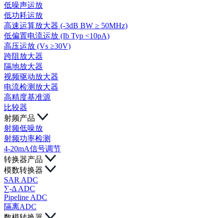
低噪声运放
低功耗运放
高速运算放大器 (-3dB BW ≥ 50MHz)
低偏置电流运放 (Ib Typ <10pA)
高压运放 (Vs ≥30V)
跨阻放大器
隔地放大器
视频驱动放大器
电流检测放大器
高精度基准源
比较器
射频产品
射频低噪放
射频功率检测
4-20mA信号调节
转换器产品
模数转换器
SAR ADC
∑-Δ ADC
Pipeline ADC
隔离ADC
数模转换器