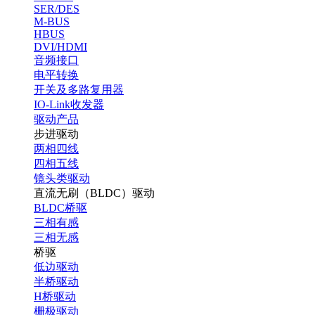
SER/DES
M-BUS
HBUS
DVI/HDMI
音频接口
电平转换
开关及多路复用器
IO-Link收发器
驱动产品
步进驱动
两相四线
四相五线
镜头类驱动
直流无刷（BLDC）驱动
BLDC桥驱
三相有感
三相无感
桥驱
低边驱动
半桥驱动
H桥驱动
栅极驱动