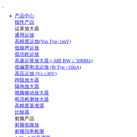
产品中心
线性产品
运算放大器
通用运放
高精度运放(Vos Typ<1mV)
低噪声运放
低功耗运放
高速运算放大器 (-3dB BW ≥ 50MHz)
低偏置电流运放 (Ib Typ <10pA)
高压运放 (Vs ≥30V)
跨阻放大器
隔地放大器
视频驱动放大器
电流检测放大器
高精度基准源
比较器
射频产品
射频低噪放
射频功率检测