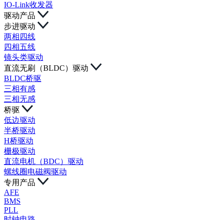
IO-Link收发器
驱动产品
步进驱动
两相四线
四相五线
镜头类驱动
直流无刷（BLDC）驱动
BLDC桥驱
三相有感
三相无感
桥驱
低边驱动
半桥驱动
H桥驱动
栅极驱动
直流电机（BDC）驱动
螺线圈电磁阀驱动
专用产品
AFE
BMS
PLL
时钟电路