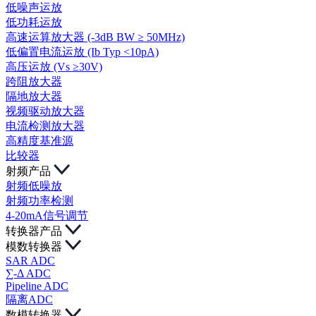
低噪声运放
低功耗运放
高速运算放大器 (-3dB BW ≥ 50MHz)
低偏置电流运放 (Ib Typ <10pA)
高压运放 (Vs ≥30V)
跨阻放大器
隔地放大器
视频驱动放大器
电流检测放大器
高精度基准源
比较器
射频产品
射频低噪放
射频功率检测
4-20mA信号调节
转换器产品
模数转换器
SAR ADC
∑-Δ ADC
Pipeline ADC
隔离ADC
数模转换器