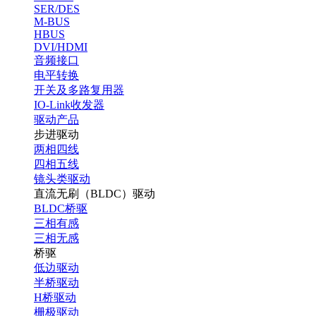
SER/DES
M-BUS
HBUS
DVI/HDMI
音频接口
电平转换
开关及多路复用器
IO-Link收发器
驱动产品
步进驱动
两相四线
四相五线
镜头类驱动
直流无刷（BLDC）驱动
BLDC桥驱
三相有感
三相无感
桥驱
低边驱动
半桥驱动
H桥驱动
栅极驱动