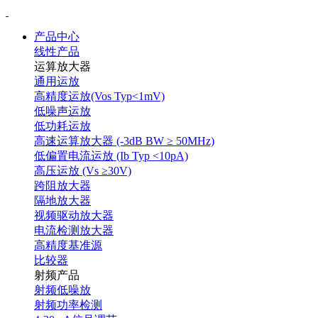
产品中心
线性产品
运算放大器
通用运放
高精度运放(Vos Typ<1mV)
低噪声运放
低功耗运放
高速运算放大器 (-3dB BW ≥ 50MHz)
低偏置电流运放 (Ib Typ <10pA)
高压运放 (Vs ≥30V)
跨阻放大器
隔地放大器
视频驱动放大器
电流检测放大器
高精度基准源
比较器
射频产品
射频低噪放
射频功率检测