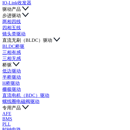
IO-Link收发器
驱动产品
步进驱动
两相四线
四相五线
镜头类驱动
直流无刷（BLDC）驱动
BLDC桥驱
三相有感
三相无感
桥驱
低边驱动
半桥驱动
H桥驱动
栅极驱动
直流电机（BDC）驱动
螺线圈电磁阀驱动
专用产品
AFE
BMS
PLL
时钟电路