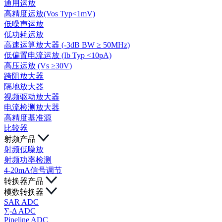
通用运放
高精度运放(Vos Typ<1mV)
低噪声运放
低功耗运放
高速运算放大器 (-3dB BW ≥ 50MHz)
低偏置电流运放 (Ib Typ <10pA)
高压运放 (Vs ≥30V)
跨阻放大器
隔地放大器
视频驱动放大器
电流检测放大器
高精度基准源
比较器
射频产品
射频低噪放
射频功率检测
4-20mA信号调节
转换器产品
模数转换器
SAR ADC
∑-Δ ADC
Pipeline ADC