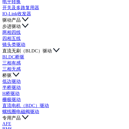
电平转换
开关及多路复用器
IO-Link收发器
驱动产品
步进驱动
两相四线
四相五线
镜头类驱动
直流无刷（BLDC）驱动
BLDC桥驱
三相有感
三相无感
桥驱
低边驱动
半桥驱动
H桥驱动
栅极驱动
直流电机（BDC）驱动
螺线圈电磁阀驱动
专用产品
AFE
BMS