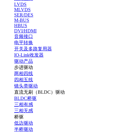
LVDS
MLVDS
SER/DES
M-BUS
HBUS
DVI/HDMI
音频接口
电平转换
开关及多路复用器
IO-Link收发器
驱动产品
步进驱动
两相四线
四相五线
镜头类驱动
直流无刷（BLDC）驱动
BLDC桥驱
三相有感
三相无感
桥驱
低边驱动
半桥驱动