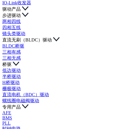
IO-Link收发器
驱动产品
步进驱动
两相四线
四相五线
镜头类驱动
直流无刷（BLDC）驱动
BLDC桥驱
三相有感
三相无感
桥驱
低边驱动
半桥驱动
H桥驱动
栅极驱动
直流电机（BDC）驱动
螺线圈电磁阀驱动
专用产品
AFE
BMS
PLL
时钟电路