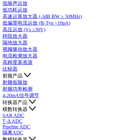
低噪声运放
低功耗运放
高速运算放大器 (-3dB BW ≥ 50MHz)
低偏置电流运放 (Ib Typ <10pA)
高压运放 (Vs ≥30V)
跨阻放大器
隔地放大器
视频驱动放大器
电流检测放大器
高精度基准源
比较器
射频产品
射频低噪放
射频功率检测
4-20mA信号调节
转换器产品
模数转换器
SAR ADC
∑-Δ ADC
Pipeline ADC
隔离ADC
数模转换器