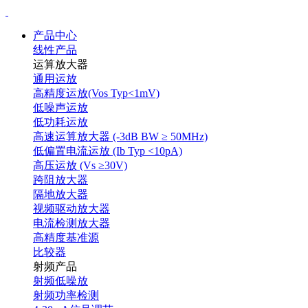
产品中心
线性产品
运算放大器
通用运放
高精度运放(Vos Typ<1mV)
低噪声运放
低功耗运放
高速运算放大器 (-3dB BW ≥ 50MHz)
低偏置电流运放 (Ib Typ <10pA)
高压运放 (Vs ≥30V)
跨阻放大器
隔地放大器
视频驱动放大器
电流检测放大器
高精度基准源
比较器
射频产品
射频低噪放
射频功率检测