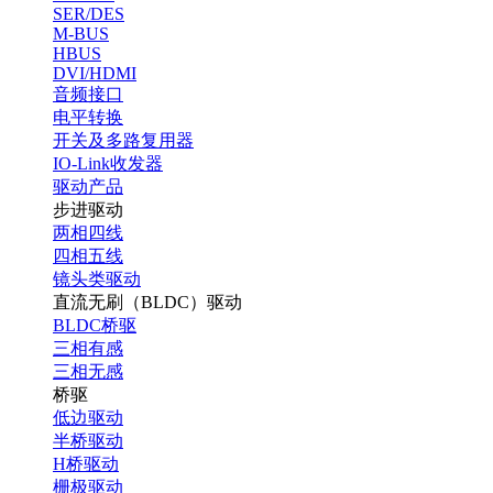
SER/DES
M-BUS
HBUS
DVI/HDMI
音频接口
电平转换
开关及多路复用器
IO-Link收发器
驱动产品
步进驱动
两相四线
四相五线
镜头类驱动
直流无刷（BLDC）驱动
BLDC桥驱
三相有感
三相无感
桥驱
低边驱动
半桥驱动
H桥驱动
栅极驱动