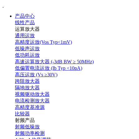
产品中心
线性产品
运算放大器
通用运放
高精度运放(Vos Typ<1mV)
低噪声运放
低功耗运放
高速运算放大器 (-3dB BW ≥ 50MHz)
低偏置电流运放 (Ib Typ <10pA)
高压运放 (Vs ≥30V)
跨阻放大器
隔地放大器
视频驱动放大器
电流检测放大器
高精度基准源
比较器
射频产品
射频低噪放
射频功率检测