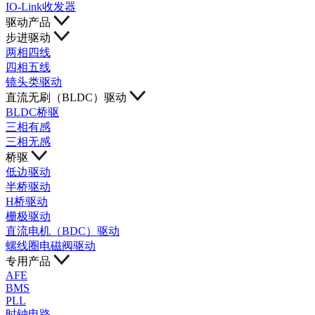
IO-Link收发器
驱动产品
步进驱动
两相四线
四相五线
镜头类驱动
直流无刷（BLDC）驱动
BLDC桥驱
三相有感
三相无感
桥驱
低边驱动
半桥驱动
H桥驱动
栅极驱动
直流电机（BDC）驱动
螺线圈电磁阀驱动
专用产品
AFE
BMS
PLL
时钟电路