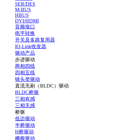
SER/DES
M-BUS
HBUS
DVI/HDMI
音频接口
电平转换
开关及多路复用器
IO-Link收发器
驱动产品
步进驱动
两相四线
四相五线
镜头类驱动
直流无刷（BLDC）驱动
BLDC桥驱
三相有感
三相无感
桥驱
低边驱动
半桥驱动
H桥驱动
栅极驱动