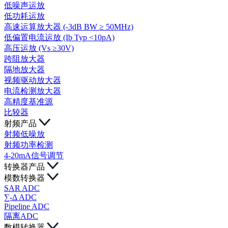
低噪声运放
低功耗运放
高速运算放大器 (-3dB BW ≥ 50MHz)
低偏置电流运放 (Ib Typ <10pA)
高压运放 (Vs ≥30V)
跨阻放大器
隔地放大器
视频驱动放大器
电流检测放大器
高精度基准源
比较器
射频产品
射频低噪放
射频功率检测
4-20mA信号调节
转换器产品
模数转换器
SAR ADC
∑-Δ ADC
Pipeline ADC
隔离ADC
数模转换器