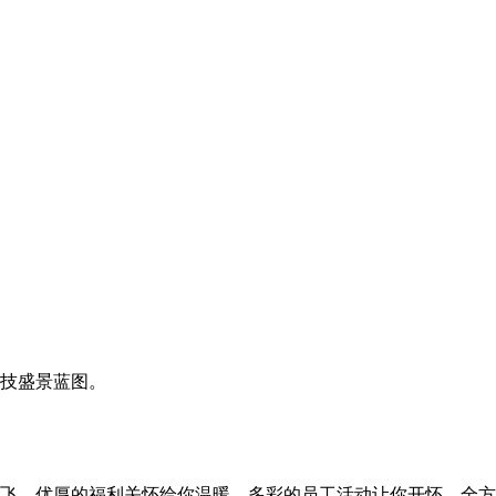
技盛景蓝图。
飞，优厚的福利关怀给你温暖，多彩的员工活动让你开怀，全方