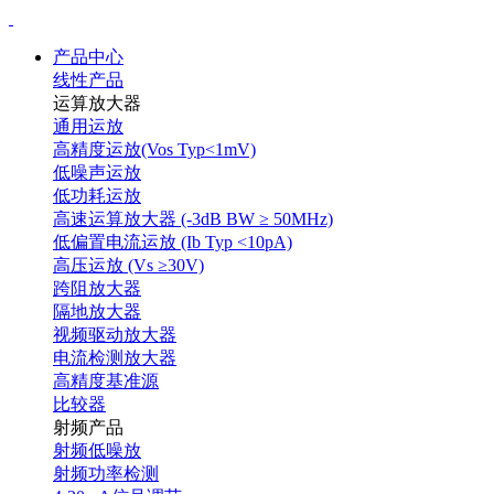
产品中心
线性产品
运算放大器
通用运放
高精度运放(Vos Typ<1mV)
低噪声运放
低功耗运放
高速运算放大器 (-3dB BW ≥ 50MHz)
低偏置电流运放 (Ib Typ <10pA)
高压运放 (Vs ≥30V)
跨阻放大器
隔地放大器
视频驱动放大器
电流检测放大器
高精度基准源
比较器
射频产品
射频低噪放
射频功率检测