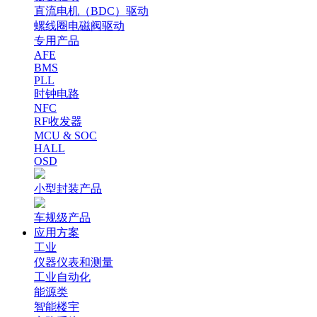
直流电机（BDC）驱动
螺线圈电磁阀驱动
专用产品
AFE
BMS
PLL
时钟电路
NFC
RF收发器
MCU & SOC
HALL
OSD
小型封装产品
车规级产品
应用方案
工业
仪器仪表和测量
工业自动化
能源类
智能楼宇