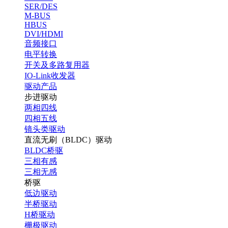
SER/DES
M-BUS
HBUS
DVI/HDMI
音频接口
电平转换
开关及多路复用器
IO-Link收发器
驱动产品
步进驱动
两相四线
四相五线
镜头类驱动
直流无刷（BLDC）驱动
BLDC桥驱
三相有感
三相无感
桥驱
低边驱动
半桥驱动
H桥驱动
栅极驱动