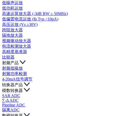
低噪声运放
低功耗运放
高速运算放大器 (-3dB BW ≥ 50MHz)
低偏置电流运放 (Ib Typ <10pA)
高压运放 (Vs ≥30V)
跨阻放大器
隔地放大器
视频驱动放大器
电流检测放大器
高精度基准源
比较器
射频产品
射频低噪放
射频功率检测
4-20mA信号调节
转换器产品
模数转换器
SAR ADC
∑-Δ ADC
Pipeline ADC
隔离ADC
数模转换器