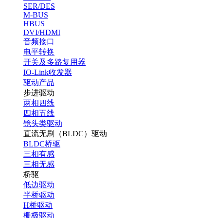
SER/DES
M-BUS
HBUS
DVI/HDMI
音频接口
电平转换
开关及多路复用器
IO-Link收发器
驱动产品
步进驱动
两相四线
四相五线
镜头类驱动
直流无刷（BLDC）驱动
BLDC桥驱
三相有感
三相无感
桥驱
低边驱动
半桥驱动
H桥驱动
栅极驱动