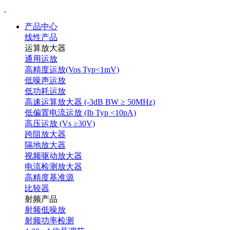
产品中心
线性产品
运算放大器
通用运放
高精度运放(Vos Typ<1mV)
低噪声运放
低功耗运放
高速运算放大器 (-3dB BW ≥ 50MHz)
低偏置电流运放 (Ib Typ <10pA)
高压运放 (Vs ≥30V)
跨阻放大器
隔地放大器
视频驱动放大器
电流检测放大器
高精度基准源
比较器
射频产品
射频低噪放
射频功率检测