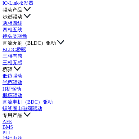
IO-Link收发器
驱动产品
步进驱动
两相四线
四相五线
镜头类驱动
直流无刷（BLDC）驱动
BLDC桥驱
三相有感
三相无感
桥驱
低边驱动
半桥驱动
H桥驱动
栅极驱动
直流电机（BDC）驱动
螺线圈电磁阀驱动
专用产品
AFE
BMS
PLL
时钟电路