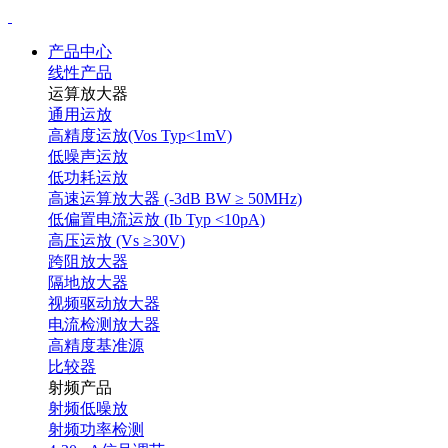
产品中心
线性产品
运算放大器
通用运放
高精度运放(Vos Typ<1mV)
低噪声运放
低功耗运放
高速运算放大器 (-3dB BW ≥ 50MHz)
低偏置电流运放 (Ib Typ <10pA)
高压运放 (Vs ≥30V)
跨阻放大器
隔地放大器
视频驱动放大器
电流检测放大器
高精度基准源
比较器
射频产品
射频低噪放
射频功率检测