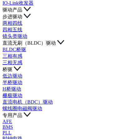
IO-Link收发器
驱动产品
步进驱动
两相四线
四相五线
镜头类驱动
直流无刷（BLDC）驱动
BLDC桥驱
三相有感
三相无感
桥驱
低边驱动
半桥驱动
H桥驱动
栅极驱动
直流电机（BDC）驱动
螺线圈电磁阀驱动
专用产品
AFE
BMS
PLL
时钟电路