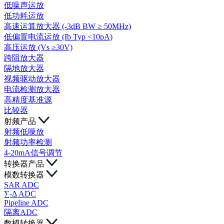
低噪声运放
低功耗运放
高速运算放大器 (-3dB BW ≥ 50MHz)
低偏置电流运放 (Ib Typ <10pA)
高压运放 (Vs ≥30V)
跨阻放大器
隔地放大器
视频驱动放大器
电流检测放大器
高精度基准源
比较器
射频产品
射频低噪放
射频功率检测
4-20mA信号调节
转换器产品
模数转换器
SAR ADC
∑-Δ ADC
Pipeline ADC
隔离ADC
数模转换器