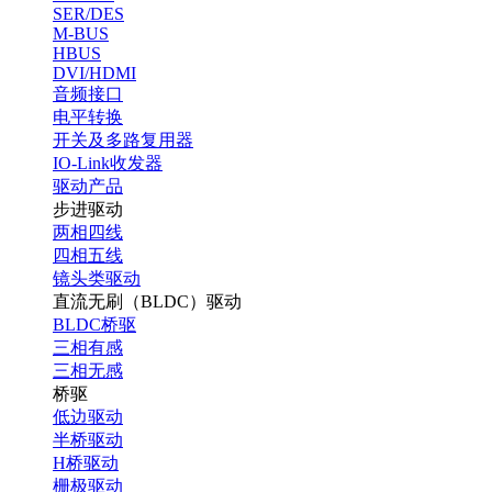
SER/DES
M-BUS
HBUS
DVI/HDMI
音频接口
电平转换
开关及多路复用器
IO-Link收发器
驱动产品
步进驱动
两相四线
四相五线
镜头类驱动
直流无刷（BLDC）驱动
BLDC桥驱
三相有感
三相无感
桥驱
低边驱动
半桥驱动
H桥驱动
栅极驱动