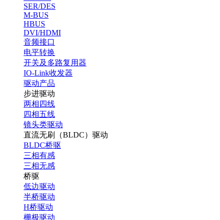
SER/DES
M-BUS
HBUS
DVI/HDMI
音频接口
电平转换
开关及多路复用器
IO-Link收发器
驱动产品
步进驱动
两相四线
四相五线
镜头类驱动
直流无刷（BLDC）驱动
BLDC桥驱
三相有感
三相无感
桥驱
低边驱动
半桥驱动
H桥驱动
栅极驱动