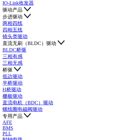
IO-Link收发器
驱动产品
步进驱动
两相四线
四相五线
镜头类驱动
直流无刷（BLDC）驱动
BLDC桥驱
三相有感
三相无感
桥驱
低边驱动
半桥驱动
H桥驱动
栅极驱动
直流电机（BDC）驱动
螺线圈电磁阀驱动
专用产品
AFE
BMS
PLL
时钟电路