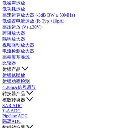
低噪声运放
低功耗运放
高速运算放大器 (-3dB BW ≥ 50MHz)
低偏置电流运放 (Ib Typ <10pA)
高压运放 (Vs ≥30V)
跨阻放大器
隔地放大器
视频驱动放大器
电流检测放大器
高精度基准源
比较器
射频产品
射频低噪放
射频功率检测
4-20mA信号调节
转换器产品
模数转换器
SAR ADC
∑-Δ ADC
Pipeline ADC
隔离ADC
数模转换器