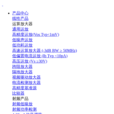
产品中心
线性产品
运算放大器
通用运放
高精度运放(Vos Typ<1mV)
低噪声运放
低功耗运放
高速运算放大器 (-3dB BW ≥ 50MHz)
低偏置电流运放 (Ib Typ <10pA)
高压运放 (Vs ≥30V)
跨阻放大器
隔地放大器
视频驱动放大器
电流检测放大器
高精度基准源
比较器
射频产品
射频低噪放
射频功率检测